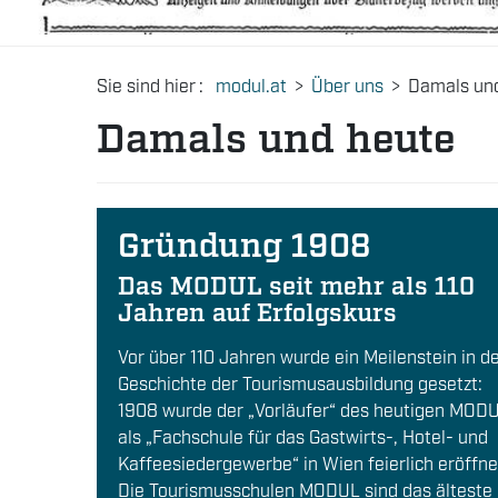
Sie sind hier
:
modul.at
>
Über uns
>
Damals un
Damals und heute
Gründung 1908
Das MODUL seit mehr als 110
Jahren auf Erfolgskurs
Vor über 110 Jahren wurde ein Meilenstein in d
Geschichte der Tourismusausbildung gesetzt:
1908 wurde der „Vorläufer“ des heutigen MOD
als „Fachschule für das Gastwirts-, Hotel- und
Kaffeesiedergewerbe“ in Wien feierlich eröffne
Die Tourismusschulen MODUL sind das älteste