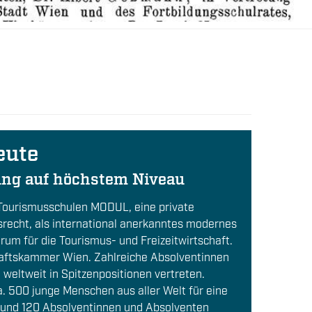
eute
ng auf höchstem Niveau
 Tourismusschulen MODUL, eine private
itsrecht, als international anerkanntes modernes
um für die Tourismus- und Freizeitwirtschaft.
chaftskammer Wien. Zahlreiche Absolventinnen
 weltweit in Spitzenpositionen vertreten.
. 500 junge Menschen aus aller Welt für eine
Rund 120 Absolventinnen und Absolventen